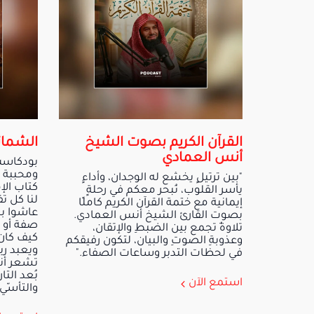
القرآن الكريم بصوت الشيخ
الشمائ
أنس العمادي
بودكاست
ومحببة إ
"بين ترتيلٍ يخشع له الوجدان، وأداءٍ
كتاب الإ
يأسر القلوب، نُبحر معكم في رحلةٍ
لنا كل 
إيمانية مع ختمة القرآن الكريم كاملًا
عاشوا بج
بصوت القارئ الشيخ أنس العمادي.
صفة أو 
تلاوةٌ تجمع بين الضبطِ والإتقان،
كيف كان
وعذوبةِ الصوتِ والبيان، لتكون رفيقكم
ويعبد رب
في لحظات التدبر وساعات الصفاء."
تشعر أن
بُعد الت
استمع الآن
والتأسّي.