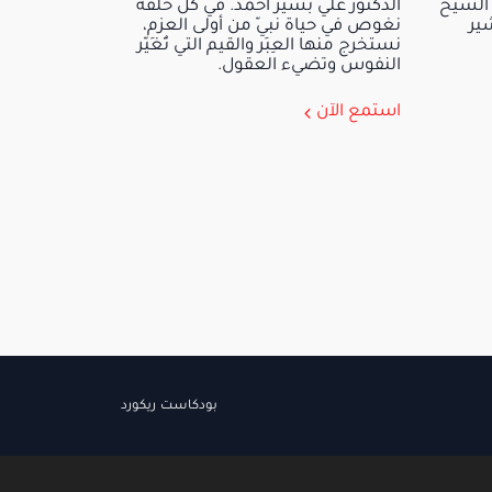
 الشيخ
الدكتور علي بشير أحمد. في كل حلقة
ير
نغوص في حياة نبيّ من أولى العزم،
نستخرج منها العِبَر والقيم التي تُغَيّر
النفوس وتضيء العقول.
استمع الآن
بودكاست ريكورد