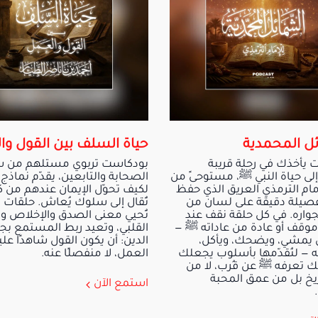
ل المحمدية
حياة السلف بين القول و
 يأخذك في رحلة قريبة
بودكاست تربوي مستلهم من س
لى حياة النبي ﷺ، مستوحىً من
الصحابة والتابعين، يقدّم نماذج
مام الترمذي العريق الذي حفظ
لكيف تحوّل الإيمان عندهم من 
تفصيلة دقيقة على لسان من
تُقال إلى سلوك يُعاش. حلقات 
واره. في كل حلقة نقف عند
تُحيي معنى الصدق والإخلاص و
موقف أو عادة من عاداته ﷺ —
القلبي، وتعيد ربط المستمع بج
 يمشي، ويضحك، ويأكل،
الدين: أن يكون القول شاهدًا علي
ه — لنُقدّمها بأسلوب يجعلك
العمل، لا منفصلًا عنه.
ك تعرفه ﷺ عن قُرب، لا من
اريخ بل من عمق المحبة
استمع الآن