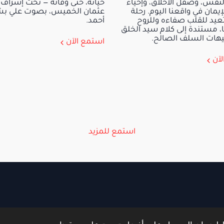
نفس، وصقل الأخلاق، وإحياء
حياته، حتى وفاته — تحت إشراف
إيمان في واقعنا اليوم. رحلة
عثمان الخميس، بصوت علي بش
تعيد للقلب صفاءه وللروح
أحمد.
، مستندة إلى كلام سيد الخلق
هات السلف الصالح.
استمع الآن
لآن
استمع للمزيد