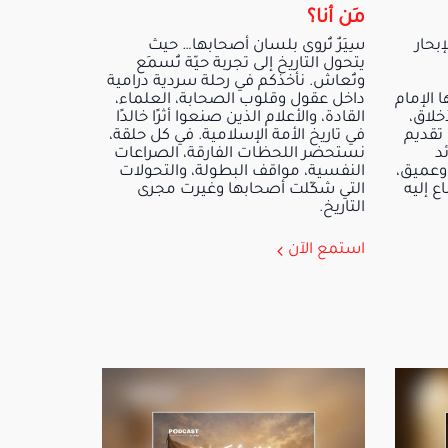
مَن أنا؟
بحار
سِيَرٌ تُروى بلسان أصحابها… حيث
يتحول التاريخ إلى تجربة حيّة تُسمَع
وتُعاش. نأخذكم في رحلة سردية درامية
الإمام
داخل عقول وقلوب الصحابة، العلماء،
خلاق،
القادة، والأعلام الذين صنعوا أثرًا خالدًا
 تقديم
في تاريخ الأمة الإسلامية. في كل حلقة،
د
نستحضر اللحظات الفارقة، الصراعات
وعميق،
النفسية، مواقف البطولة، والتحولات
ع إليه
التي شكّلت أصحابها وغيرت مجرى
التاريخ.
استمع الآن