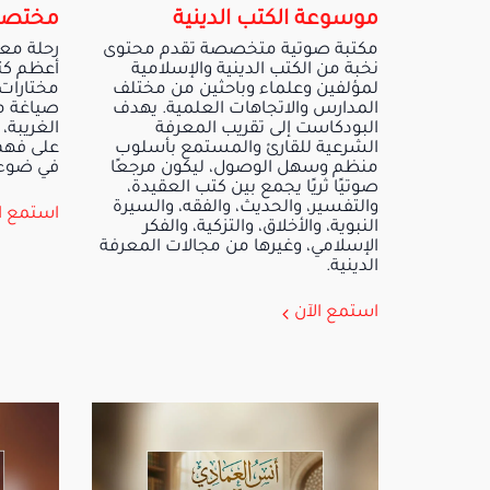
موسوعة الكتب الدينية
مختصر 
مكتبة صوتية متخصصة تقدم محتوى
رحلة معر
نخبة من الكتب الدينية والإسلامية
أعظم كتب
لمؤلفين وعلماء وباحثين من مختلف
مختارات 
المدارس والاتجاهات العلمية. يهدف
صياغة م
البودكاست إلى تقريب المعرفة
الغريبة،
الشرعية للقارئ والمستمع بأسلوب
على فهم
منظم وسهل الوصول، ليكون مرجعًا
في ضوء 
صوتيًا ثريًا يجمع بين كتب العقيدة،
والتفسير، والحديث، والفقه، والسيرة
استمع ا
النبوية، والأخلاق، والتزكية، والفكر
الإسلامي، وغيرها من مجالات المعرفة
الدينية.
استمع الآن