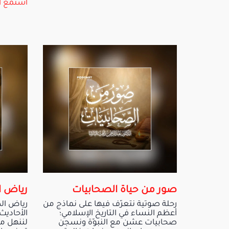
استمع ا
صور من حياة الصحابيات
رياض ا
رحلة صوتية نتعرّف فيها على نماذج من
رياض ال
أعظم النساء في التاريخ الإسلامي؛
الأحاديث
صحابيات عشن مع النبوّة ونسجن
لننهل م