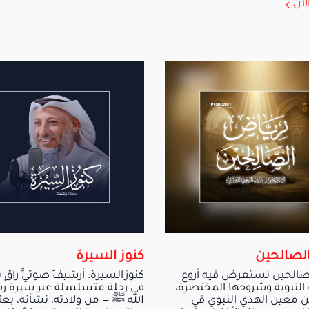
لآن
لصالحين
كنوز السيرة
صالحين نستعرض فيه أروع
كنوز السيرة: أرشيفٌ صوتيٌّ راقٍ
 النبوية وشروحها المختصرة،
في رحلة متسلسلة عبر سيرة ر
ن معين الهدي النبوي في
الله ﷺ — من ولادته، نشأته، بعث