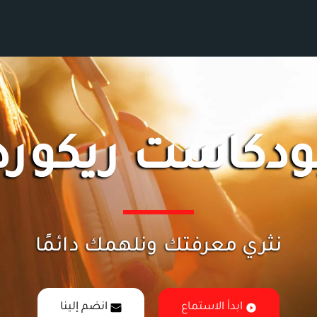
ودكاست ريكورد
نثري معرفتك ونلهمك دائمًا
ابدأ الاستماع
انضم إلينا