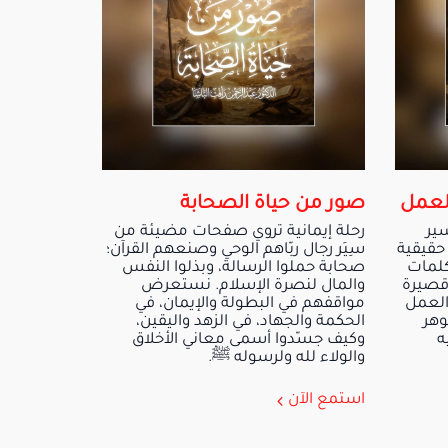
العمل
صور من حياة الصحابة
ير
رحلة إيمانية تروي صفحات مضيئة من
 حقيقية
سِيَر رجال ربّاهم الوحي وصنعهم القرآن؛
كلمات
صحابة حملوا الرسالة، وبذلوا النفس
قصيرة
والمال لنصرة الإسلام. نستعرض
العمل
مواقفهم في البطولة والإيمان، في
وهر
الحكمة والجهاد، في الزهد واليقين،
ه
وكيف جسّدوا أسمى معاني الأخلاق
والولاء لله ولرسوله ﷺ.
استمع الآن