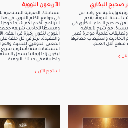
صحيح البخاري
الأربعون النووية
فية وإيمانية مع واحد من
مساحتك الصوتية المختصرة للإ
 السنة النبوية، يقدم
في جوامع الكلم النبوي. في هذا
من صحيح الإمام البخاري في
البرنامج، نقدم لكم شرحاً موجزاً
يسرة، مع شرحٍ لألفاظه
ومبسطاً لأحاديث شريفه جمعها 
 وتعليقات علمية موجزة تُعين
النووي لتكون ركيزة في الفقه، الأ
 الأحاديث واستيعاب معانيها
والعقيدة. نركز في كل حلقة على
منهج أهل العلم.
المعنى الجوهري للحديث والفوائ
المستفادة منه بأسلوب سريع 
ليكون زاداً إيمانياً يسهل الاستما
لآن
وتطبيقه في حياتك اليومية.
استمع الآن