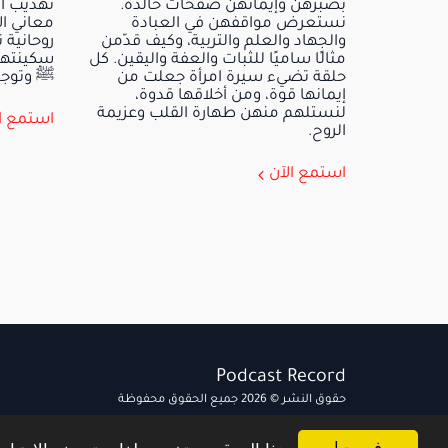
بصبرهن وإيمانهن صفحات خالدة.
تهذيب ال
نستعرض مواقفهن في العبادة
معاني ال
والجهاد والعلم والتربية، وكيف قدّمن
روحانية 
مثالًا ساميًا للثبات والعفة واليقين. كل
سكينتها
حلقة تضيء سيرة امرأة جعلت من
ﷺ وتوجي
إيمانها قوة، ومن أخلاقها قدوة،
لنستلهم منهن طهارة القلب وعزيمة
استمع ا
الروح.
استمع الآن
Podcast Record
حقوق النشر © 2026 جميع الحقوق محفوظة
الشروط وحقوق النشر
|
الخصوصية
فهمت!