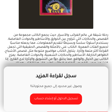
رحلة شيقة في عالم الغرائب والأسرار، حيث يجمع الكاتب مجموعة من
القصص والحكايات التي تتراوح بين الخوارق والأساطير والحوادث الغامضة.
يستخدم أسلوبًا سلسًا وبسيطًا لتقديم المعلومات، مما يجعله مناسبًا
لجميع الفئات العمرية. الكتاب غني بالأمثلة والقصص الحقيقية التي تجعل
القراءة أكثر متعة وإثارة. يتناول الكتاب مواضيع متنوعة مثل قصص الأشباح،
الظواهر الخارقة، الأساطير والحكايات الشعبية، والحوادث الغامضة. يمزج
الكاتب بين الخيال والواقع، مما يخلق جوًا من التشويق والإثارة لدى القارئ. إذا
كنت من محبي القصص الغامضة والأساطير، فإن هذا الكتاب هو لك.
سجل لقراءة المزيد
وصول غير محدود إلى جميع محتوياتنا!
تسجيل الدخول أو إنشاء حساب