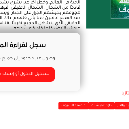
الحية في العالم. وخطر آخر غير بشري يشد ا
قادمًا من الشمال، الشمال الحقيقي، فيه
هجومهم بجيشهم الجرار على الجدار، ويستم
ضد الهمج غافلين عما يأتي خلفهم، ذاك الذ
الحقيقي الذي ينشغل الجميع تقريبًا بقتاله
جيوش الأرض كلها قادرة على درعه...
سجل لقراءة المز
وصول غير محدود إلى جميع مح
تسجيل الدخول أو إنشاء
ازيا
د والنار
داود عفيشات
عاصفة السيوف