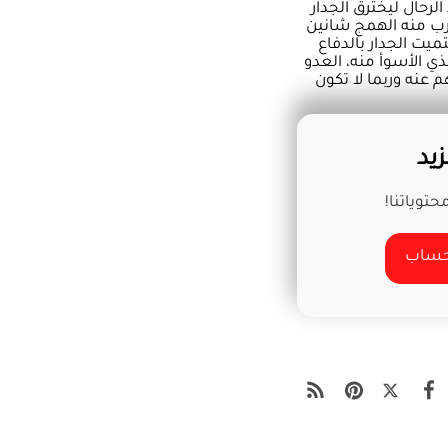
لرحال ليخترق الجدار
رب منه الهمج شانين
يت الجدار بالدفاع
ي الأسوأ منه، العدو
م عنه وربما لا تكون
يد
توياتنا!
 حساب