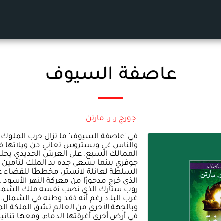
عاصفة السيوف
جورج ر. ر. مارتن
في 'عاصفة السيوف' ما تزال حرب الملو
والناس في ويستروس تعاني من ويلاتها في
الممالك السبع. على العرش الحديدي يج
جوفري بينما يسعى جده يد الملك لتأمين 
السلطة لعائلة لانستر، مخططًا للقضاء ع
الذي خرج مدحورًا من معركة النهر الأسود ،
روب ستارك الذي نصب نفسه ملك الشمال
غرب البلاد رغم أنه فقد وطنه في الشمال. و
وبالجهة الأخرى من العالم تشق الملكة ال
في أرض أخرى أغرقتها الدماء، ومعها تنانينه