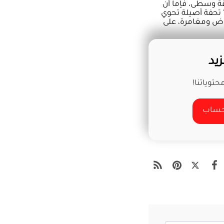
ة وسطى، فإما أن
" تحفة أصيلة تحوي
موض ومغامرة، على
يد
توياتنا!
 حساب