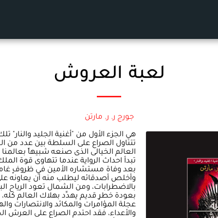
لعبة العروش
جورج ر. ر. مارتن
هي الجزء الأول من "أغنية الجليد والنار" تلك
تتناول الصراع على السلطة بين عدد من الع
العالم الخيالى الذى صنعه شبيهاً بعالمنا
تبدأ احداث الرواية عندما تتهاوى قوة المل
بعد وفاة مستشاره الأمين في ظروفٍ غامضة
وأخلص أصدقائه ليطلب منه أن يعاونه على 
بالاضطرابات، ومن الشمال تعود الرياح البا
بعودة خطرٍ قديم يهدِّد بهلاك العالم كله، 
عجلة المؤامرات والمكائد والانتصارات والهز
والأعداء، فقد احتدم الصراع على العرش ال