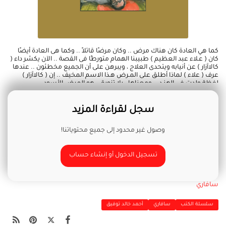
كما هي العادة كان هناك مرض .. وكان مرضًا قاتلاً .. وكما هى العادة أيضًا
كان ( عـلاء عبد العظيم ) طبيبنا الهمام متورطًا فى القصة .. الآن يكشر داء (
كالاآزار ) عن أنيابه ويتحدى العلاج ، ويبرهن على أن الجميع مخطئون .. عندها
عرف ( علاء ) لماذا أطلق على المـرض هـذا الاسم المخيف .. إن ( كالاآزار )
لفظة ولدت في الهنـد .. ومعناها ــ بلا تزويق ــ هو المرض الأسود ..
سجل لقراءة المزيد
وصول غير محدود إلى جميع محتوياتنا!
تسجيل الدخول أو إنشاء حساب
سافاري
سلسلة الكتب
سافاري
أحمد خالد توفيق