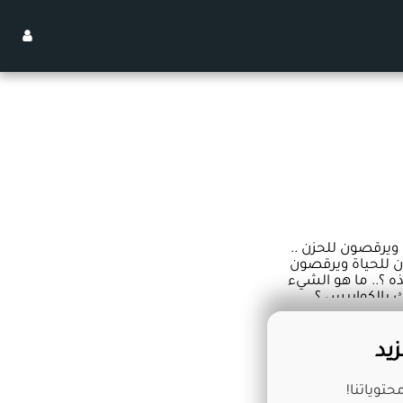
 ويرقصون للحزن ..
 للحياة ويرقصون
ذه ؟.. ما هو الشيء
ك بالكوابيس ؟
يد
توياتنا!