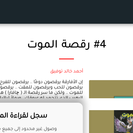
#4 رقصة الموت
أحمد خالد توفيق
إن الأفارقة يرقصون دومًا .. يرقصون للفرح
يرقصون للحب ويرقصون للمقت .. يرقصون
للموت .. ولكن ما سر رقصة الـ ( چافارا ) ه
الرهيب الذي تتجمد له عروقك ، ويملأ ليالي
سجل لقراءة المز
وصول غير محدود إلى جميع مح