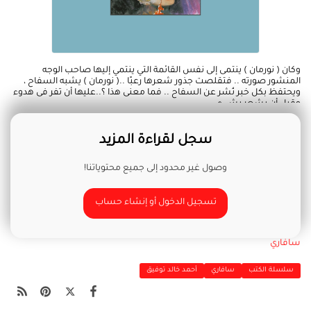
وكان ( نورمان ) ينتمى إلى نفس القائمة التي ينتمي إليها صاحب الوجه
المنشور صورته .. فتقلصت جذور شعرها رعبًا ..( نورمان ) يشبه السفاح ،
ويحتفظ بكل خبر نُشر عن السفاح .. فما معنى هذا ؟..عليها أن تفر فى هدوء
وقبل أن يشعر بشيء ..
سجل لقراءة المزيد
وصول غير محدود إلى جميع محتوياتنا!
تسجيل الدخول أو إنشاء حساب
سافاري
سلسلة الكتب
سافاري
أحمد خالد توفيق