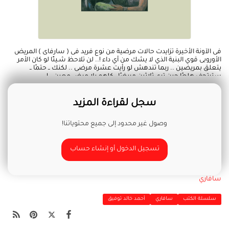
فى الآونة الأخيرة تزايدت حالات مرضية من نوع فريد فى ( سارفاى ) المريض
الأوروبى قوي البنية الذي لا يشك من أي داء !.. لن تلاحظ شـيئًا لو كان الأمر
يتعلق بمريضين .. ربما تندهش لو رأيت عشرة مرضى .. لكنك ــ حتمًا ــ
سترتجف هلعًا حين ترى ثلاثين مريضًا ، كلهم بلا مرض معين ..!
سجل لقراءة المزيد
وصول غير محدود إلى جميع محتوياتنا!
تسجيل الدخول أو إنشاء حساب
سافاري
سلسلة الكتب
سافاري
أحمد خالد توفيق