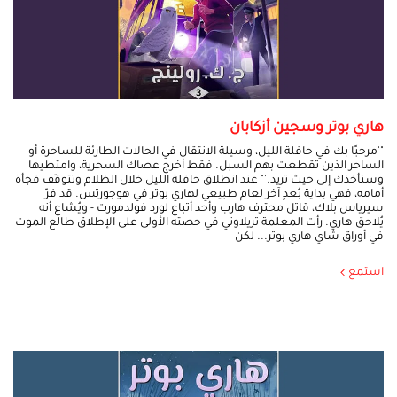
هاري بوتر وسجين أزكابان
"'مرحبًا بك في حافلة الليل، وسيلة الانتقال في الحالات الطارئة للساحرة أو
الساحر الذين تقطعت بهم السبل. فقط أخرج عصاك السحرية، وامتطيها
وسنأخذك إلى حيث تريد.'" عند انطلاق حافلة الليل خلال الظلام وتتوقّف فجأة
أمامه، فهي بداية بُعدٍ آخر لعام طبيعي لهاري بوتر في هوجورتس. قد فرّ
سيرياس بلاك، قاتل محترف هارب وأحد أتباع لورد فولدمورت - ويُشاع أنه
يُلاحق هاري. رأت المعلمة تريلاوني في حصته الأولى على الإطلاق طالع الموت
في أوراق شاي هاري بوتر... لكن
استمع