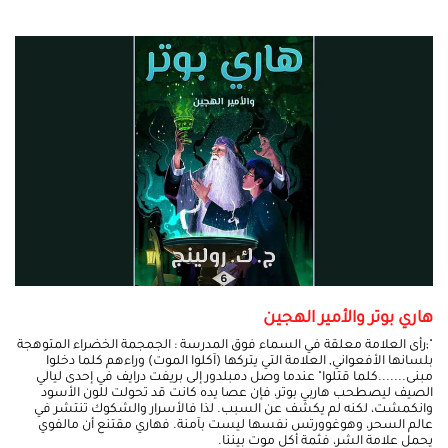
هاري بوتر والأمير الهجين
";رأى العلامة معلقة في السماء فوق المدرسة : الجمجمة الخضراء المتوهجة
بلسانها الأفعواني, العلامة التي يتركها (آكلوا الموت) وراءهم كلما دخلوا
مبنى.......كلما قتلوا" عندما وصل دمبلدور إلى بريفت درايف في إحدى ليالي
الصيف ليصطحب هاربي بوتر، فإن عصا يده كانت قد تحولت للون الأسود
وانكمشت، لكنه لم يكشف عن السبب. لذا فالأسرار والشكوك تنتشر في
عالم السحر، وهوغوورتس نفسها ليست بآمنة. فهاري مقتنع أن مالفوي
يحمل علامة الشر، فثمة أكل موت بيننا.