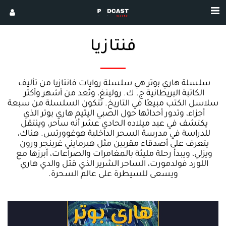
فنتازيا
سلسلة هاري بوتر هي سلسلة روايات فانتازيا من تأليف 
الكاتبة البريطانية ج. ك. رولينغ، وتُعد من أشهر وأكثر 
سلاسل الكتب مبيعًا في التاريخ. تتكون السلسلة من سبعة 
أجزاء، وتدور أحداثها حول الصبي اليتيم هاري بوتر الذي 
يكتشف في عيد ميلاده الحادي عشر أنه ساحر، وينتقل 
للدراسة في مدرسة السحر الداخلية هوغوورتس. هناك، 
يتعرف على أصدقاء مقربين مثل هيرمايني غرينجر ورون 
ويزلي، ويبدأ رحلة مليئة بالمغامرات والصراعات، أبرزها مع 
اللورد فولدمورت، الساحر الشرير الذي قتل والدي هاري 
ويسعى للسيطرة على عالم السحرة.