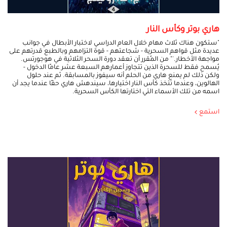
هاري بوتر وكأس النار
"ستكون هناك ثلاث مهام خلال العام الدراسي لاختبار الأبطال في جوانب
عديدة مثل قواهم السحرية - شجاعتهم - قوة التزامهم وبالطبع قدرتهم على
مواجهة الأخطار.'" من المُقرر أن تعقد دورة السحر الثلاثية في هوجورتس.
يُسمح فقط للسحرة الذين تتجاوز أعمارهم السبعة عشر عامًا الدخول -
ولكن ذلك لم يمنع هاري من الحلم أنه سيفوز بالمسابقة. ثم عند حلول
الهالوين، وعندما تتخذ كأس النار اختيارها، سيندهش هاري حقًا عندما يجد أن
اسمه من تلك الأسماء التي اختارتها الكأس السحرية.
استمع