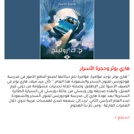
هاري بوتر وحجرة الأسرار
"'هاري بوتر، توجد مؤامرة، مؤامرة تتم حياكتها لصنع أفظع الأمور في مدرسة
هوجورتس لفنون السحر والشعوذة هذا العام.'" كان عيد ميلاد هاري بوتر في
الصيف الأسوأ على الإطلاق؛ وصلته خلاله تحذيرات مشؤومة من دوبي قزم
المنزل، وأنقذه صديقه رون ويسلي من عائلة دورسلي في السيارة الطائرة
السحرية! بعد عودة هاري إلى مدرسة هوجورتس لفنون السحر والشعوذة
لبدء العام الدراسي الثاني، تردد إلى سمعه صدى لهمسات غريبة تدوي خلال
الممرات الفارغة - ومن ثمّ بدأ الهجوم.
استمع