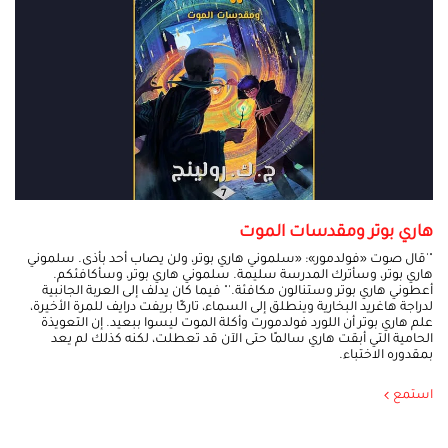
هاري بوتر ومقدسات الموت
"'قال صوت «فولدمور»: «سلموني هاري بوتر، ولن يصاب أحد بأذى. سلموني
هاري بوتر، وسأترك المدرسة سليمة. سلموني هاري بوتر، وسأكافئكم.
أعطوني هاري بوتر وستنالون مكافئة.'" فيما كان يدلف إلى العربة الجانبية
لدراجة هاغريد البخارية وينطلق إلى السماء، تاركًا بريفت درايف للمرة الأخيرة،
علم هاري بوتر أن اللورد فولدمورت وأكلة الموت ليسوا ببعيد. إن التعويذة
الحامية التي أبقت هاري سالمًا حتى الآن قد تعطلت، لكنه كذلك لم يعد
بمقدوره الاختباء.
استمع