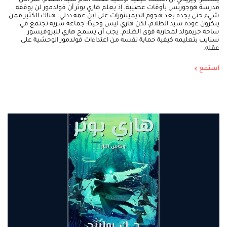
يستمر. ويريدني أن أعلمك كيفية توصيد عقلك أمام سيد الظلام. تمر الآن
مدرسة هوجورتس بأوقات عصيبة. إذ يعلم هاري بوتر أن فولدمور لن يوقفه
شيء حتى يجده بعد هجوم الديمينتورات على ابن عمه ددلي. هناك الكثير ممن
ينكرون عودة سيد الظلام، لكن هاري ليس وحيدًا: جماعة سرية تجتمع في
ساحة جريمولد لمحاربة قوى الظلام. يجب أن يسمح هاري للبروفيسور
سنايب بتعليمه كيفية حماية نفسه من اعتداءات فولدمور الوحشية على
عقله.
استمع