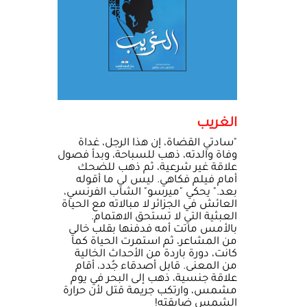
الغريب
"سادتي القضاة، إن هذا الرجل، غداة
وفاة والدته، ذهب للسباحة، وبدأ فصول
علاقة غير شرعية، ثم ذهب للضحك
أمام فيلم فكاهي. ليس لي ما أقوله
بعد." يحكي "ميرسو" الشاب الفرنسي،
العائش في الجزائر لا مبالاته مع الحياة
العبثية التي لا تستحق الاهتمام.
بالأمس ماتت أمه فدفنها بقلب خالي
من المشاعر، ثم استمرت الحياة كما
كانت، دورة باردة من الأحداث الخالية
من المعنى. قابل أصدقاء جُدد، أقام
علاقة جنسية، ذهب إلى البحر في يوم
مشمس، وارتكب جريمة قتل لأن حرارة
الشمس ضايقته!