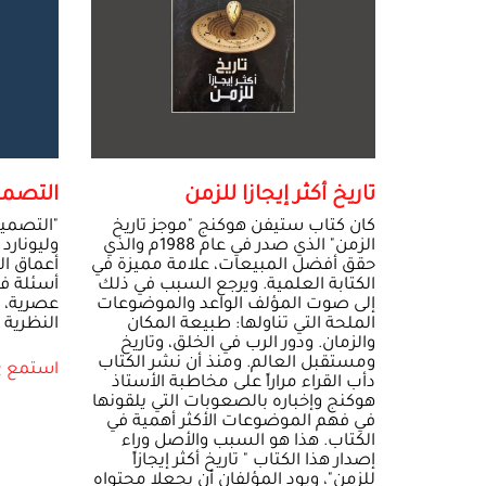
تاريخ أكثر إيجازا للزمن
التصمي
كان كتاب ستيفن هوكنج "موجز تاريخ
"التصمي
الزمن" الذي صدر في عام 1988م والذي
وليونارد
حقق أفضل المبيعات، علامة مميزة في
أعماق ال
الكتابة العلمية. ويرجع السبب في ذلك
أسئلة ف
إلى صوت المؤلف الواعد والموضوعات
عصرية، 
الملحة التي تناولها: طبيعة المكان
النظرية ف
والزمان. ودور الرب في الخلق، وتاريخ
ومستقبل العالم. ومنذ أن نشر الكتاب
استمع
دأب القراء مراراً على مخاطبة الأستاذ
هوكنج وإخباره بالصعوبات التي يلقونها
في فهم الموضوعات الأكثر أهمية في
الكتاب. هذا هو السبب والأصل وراء
إصدار هذا الكتاب " تاريخ أكثر إيجازاً
للزمن"، ويود المؤلفان أن يجعلا محتواه