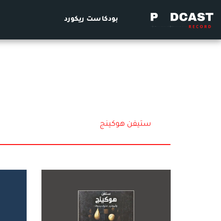
بودكاست ريكورد
ستيفن هوكينج