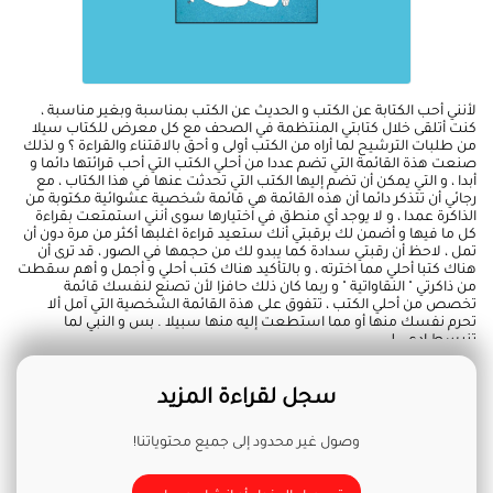
لأنني أحب الكتابة عن الكتب و الحديث عن الكتب بمناسبة وبغير مناسبة ،
كنت أتلقى خلال كتابتي المنتظمة في الصحف مع كل معرض للكتاب سيلا
من طلبات الترشيح لما أراه من الكتب أولى و أحق بالاقتناء والقراءة ؟ و لذلك
صنعت هذة القائمة التي تضم عددا من أحلي الكتب التي أحب قرائتها دائما و
أبدا ، و التي يمكن أن تضم إليها الكتب التي تحدثت عنها في هذا الكتاب ، مع
رجائي أن تتذكر دائما أن هذه القائمة هي قائمة شخصية عشوائية مكتوبة من
الذاكرة عمدا ، و لا يوجد أي منطق في اختيارها سوى أنني استمتعت بقراءة
كل ما فيها و أضمن لك برقبتي أنك ستعيد قراءة اغلبها أكثر من مرة دون أن
تمل ، لاحظ أن رقبتي سدادة كما يبدو لك من حجمها في الصور ، قد ترى أن
هناك كتبا أحلي مما اخترته ، و بالتأكيد هناك كتب أحلي و أجمل و أهم سقطت
من ذاكرتي " النقاواتية " و ربما كان ذلك حافزا لأن تصنع لنفسك قائمة
تخصص من أحلي الكتب ، تتفوق على هذة القائمة الشخصية التي آمل ألا
تحرم نفسك منها أو مما استطعت إليه منها سبيلا . بس و النبي لما
تنبسط ادعي لي .
سجل لقراءة المزيد
وصول غير محدود إلى جميع محتوياتنا!