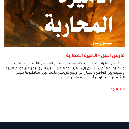
فارس النيل - الأميرة المحاربة
مِن أرضِ الأهراماتِ إلى مَمَلَكَةِ الفرسان يَلتَقي الفَارسُ بالأميرَةِ السَاحِرَة
وَيَنطَلِقَا مَعَاً مِن الشرقِ إلى الغَرب وَمُغامَرات بَينَ البَرِ والبَحرِ عبر عَوَالِم قَريبَة
وَبَعيدَة بينَ الوَاقِعِ والخَيَال في رِحلَةٍ تَارِيخيَّةٍ خَلََّدَت بَينَ أَسَاطيرِها سِحر
الشَّمس المحَارِبَة وأُسطورَة فارس النيل
استمع