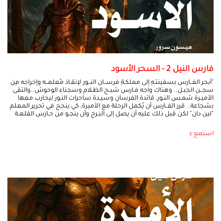
فارس النيل 2 - السحر الأسود
"أبحر الفــارس بسفينتـهِ إلى مملكـةِ فرســان النــور لإنقـاذ مُعلمــه وإخراجه مِن
سجــن الجبـل.. وهناك واجه فـارس شبـح الظـلام وسجناء الوحوش..والتقى
الأميـرة شمـس النـور، قائدة الفرسان وسيـدة ساحرات النـور ليحارب معها
بشجاعة.. قرر الفــارس أن يُكمل الرحلة مع الأميرة، كي ينجح في تحرير المعلم
"لين دان" لكن قبل ذلك عليه أن يصل إلى البـرج وأن ينجـو من حـارس القلعـة
استمع