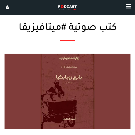
كتب صوتية #ميتافيزيقا