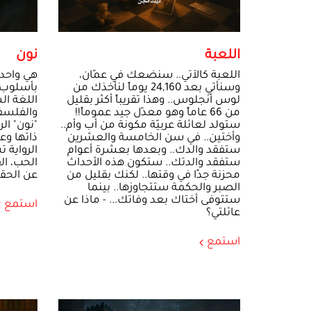
اللعبة
نون
اللعبة كالآتي.. سنضعك في عمّان،
هي واحدة
وسنأتي بعد 24,160 يوماً لنأخذك من
بأسلوب 
لوس أنجلوس.. وهذا تقريباً أكثر بقليل
اللغة ا
من 66 عاماً وهو معدّل جيد عموماً!!
والفلسف
ستولد لعائلة عربيّة مكونة من أب وأم..
"نون" ال
وأختين.. في سن الخامسة والعشرين
ذاتها وع
ستفقد والدك.. وبعدها بعشرة أعوام
الرواية 
ستفقد والدتك.. ستكون هذه الأحداث
الحب، ال
محزنة جدًا في وقتها.. لكنك بقليل من
عن الحق
الصبر والحكمة ستتجاوزها.. بينما
ستتوفى أختاك بعد وفاتك... - ماذا عن
استمع
عائلتي؟
استمع