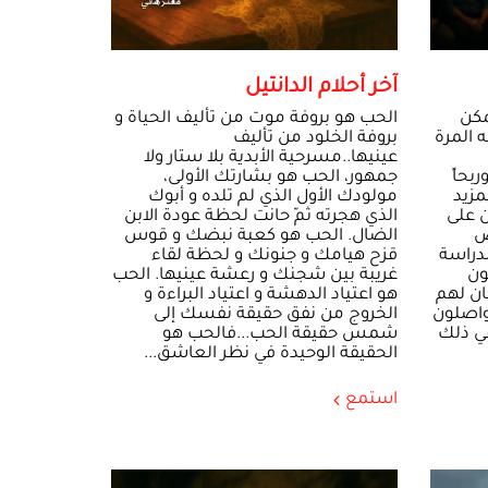
آخر أحلام الدانتيل
مكن
الحب هو بروفة موت من تأليف الحياة و
 المرة
بروفة الخلود من تأليف
عينيها..مسرحية الأبدية بلا ستار ولا
ربحاً
جمهور، الحب هو بشارتك الأولى،
زيد
مولودك الأول الذي لم تلده و أبوك
ن على
الذي هجرته ثمّ حانت لحظة عودة الابن
ص
الضال. الحب هو كعبة نبضك و قوس
دراسة
قزح هيامك و جنونك و لحظة لقاء
ون
غريبة بين شجنك و رعشة عينيها. الحب
ان لهم
هو اعتياد الدهشة و اعتياد البراءة و
تواصلون
الخروج من نفق حقيقة نفسك إلى
ي ذلك
شمس حقيقة الحب...فالحب هو
الحقيقة الوحيدة في نظر العاشق...
استمع