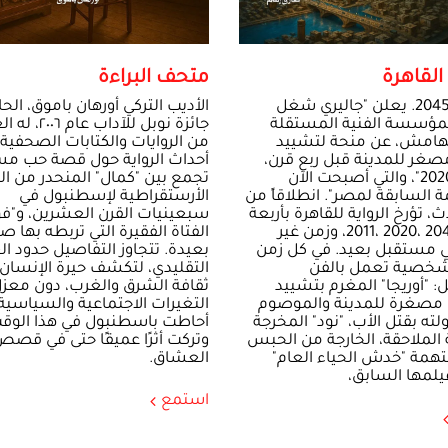
القاهرة
متحف البراءة
القاهرة 2045. يعلن "جاليري شغل
الأديب التركي أورهان باموق، الحا
المؤسسة الفنية المستقلة
جائزة نوبل للآداب عام
لهامش، عن منحة لتشييد
من الروايات والكتابات الصحفية.
صغر للمدينة قبل ربع قرن،
أحداث الرواية حول قصة حب مس
"قاهرة 2020"، والتي أصبحت الآن
تجمع بين "كمال" المنحدر من ا
 السابقة لمصر". انطلاقاً من
الأرستقراطية لإسطنبول في
، تؤرخ الرواية للقاهرة بأربعة
سبعينيات القرن العشرين، و"ف
أزمنة: 2045 ،2020 ،2011، وزمن غير
الفتاة الفقيرة التي تربطه بها صل
 مستقبل بعيد. في كل زمن
بعيدة. تتجاوز التفاصيل حدود ال
خصية تعمل بالفن
التقليدي، لتكشف حيرة الإنسان 
 "أوريجا" المغرم بتشييد
ثقافة الشرق والغرب، دون معز
 مصغرة للمدينة والموصوم
التغيرات الاجتماعية والسياسية 
ته بقتل الأب، "نود" المخرجة
أحاطت باسطنبول في هذا الوقت
ة الملاحقة، الخارجة من الحبس
وتركت أثرًا عميقًا حتى في قص
تهمة "خدش الحياء العام"
العشاق.
لمها السابق،
استمع