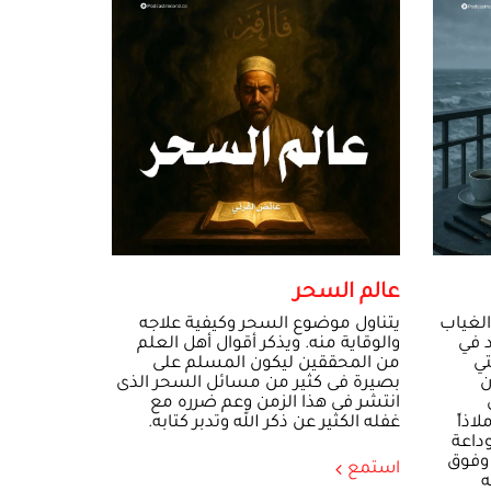
عالم السحر
الغياب
يتناول موضوع السحر وكيفية علاجه
د في
والوقاية منه. ويذكر أقوال أهل العلم
تي
من المحققين ليكون المسلم على
ن
بصيرة فى كثير من مسائل السحر الذى
انتشر فى هذا الزمن وعم ضرره مع
اذاً
غفله الكثير عن ذكر الله وتدبر كتابه.
وداعة
 وفوق
استمع
ه