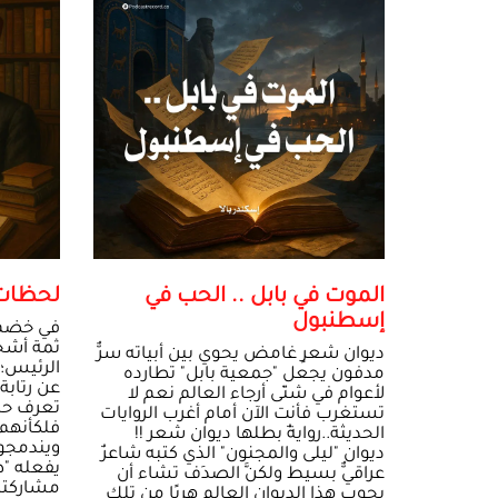
الموت في بابل .. الحب في
لحظات
إسطنبول
في خضم ا
ثمة أشخ
ديوان شعرٍ غامض يحوي بين أبياته سرٌّ
الرئيس؛
مدفون يجعل "جمعية بابل" تطارده
عن رتابة 
لأعوام في شتّى أرجاء العالم نعم لا
تعرف حدو
تستغرب فأنت الآن أمام أغرب الروايات
فلكأنهم
الحديثة..روايةٌ بطلها ديوان شعر !!
ويندمجو
ديوان "ليلى والمجنون" الذي كتبه شاعرٌ
يفعله "
عراقيٌّ بسيط ولكنَّ الصدَف تشاء أن
مشاركتن
يجوب هذا الديوان العالم هربًا من تلك