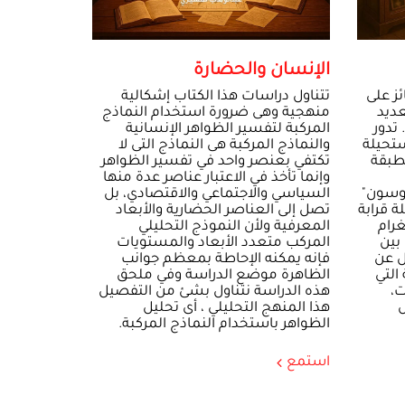
الإنسان والحضارة
ئز على
تتناول دراسات هذا الكتاب إشكالية
 ٢٠٠٦، له العديد
منهجية وهى ضرورة استخدام النماذج
 تدور
المركبة لتفسير الظواهر الإنسانية
تحيلة
والنماذج المركبة هى النماذج التى لا
لطبقة
تكتفي بعنصر واحد في تفسير الظواهر
وإنما تأخذ في الاعتبار عناصر عدة منها
وسون"
السياسي والاجتماعي والاقتصادي، بل
ة قرابة
تصل إلى العناصر الحضارية والأبعاد
غرام
المعرفية ولأن النموذج التحليلي
بين
المركب متعدد الأبعاد والمستويات
ل عن
فإنه يمكنه الإحاطة بمعظم جوانب
التي
الظاهرة موضع الدراسة وفي ملحق
،
هذه الدراسة نتناول بشئ من التفصيل
ص
هذا المنهج التحليلي ، أى تحليل
الظواهر باستخدام النماذج المركبة.
استمع