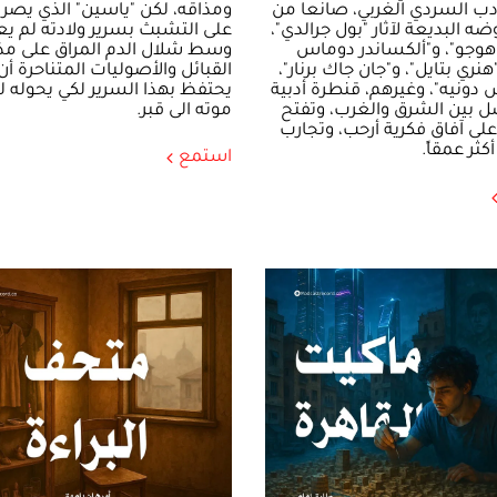
دب السردي الغربي، صانعا من
ومذاقه، لكن "ياسين" الذي يصر ط
ضه البديعة لآثار "بول جرالدي"،
على التشبث بسرير ولادته لم يعد 
هوجو"، و"ألكساندر دوماس
وسط شلال الدم المراق على مذ
"هنري بتايل"، و"جان جاك برنار"،
القبائل والأصوليات المتناحرة أن
دونيه"، وغيرهم، قنطرة أدبية
يحتفظ بهذا السرير لكي يحوله 
ل بين الشرق والغرب، وتفتح
موته الى قبر.
لى آفاق فكرية أرحب، وتجارب
كثر عمقاً.
استمع