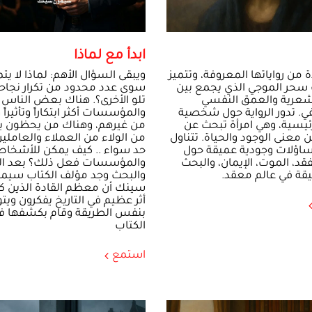
ابدأ مع لماذا
 من رواياتها المعروفة، وتتميز
ويبقى السؤال الأهم: لماذا لا يت
سحر الموجي الذي يجمع بين
سوى عدد محدود من تكرار نجاحه
لشعرية والعمق النفسي
تلو الأخرى؟. هناك بعض الناس
ي. تدور الرواية حول شخصية
والمؤسسات أكثر ابتكاراً وتأثيراً و
رئيسية، وهي امرأة تبحث عن
من غيرهم، وهناك من يحظون بم
ن معنى الوجود والحياة. تتناول
من الولاء من العملاء والعاملي
تساؤلات وجودية عميقة حول
حد سواء .. كيف يمكن للأشخا
فقد، الموت، الإيمان، والبحث
والمؤسسات فعل ذلك؟ بعد ال
يقة في عالم معقد.
والبحث وجد مؤلف الكتاب سيم
سينك أن معظم القادة الذين ك
أثر عظيم في التاريخ يفكرون وي
بنفس الطريقة وقام بكشفها ف
الكتاب
استمع