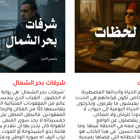
شرفات بحر الشمال
لحياة وأحداثها المضطربة،
"شرفات بحر الشمال" هي رواية 
اص تكون قراءاتهم هي الحدث
لا الحضور... الغياب الذي يتجس
 يعيشون ما يقرءون، ويخرجون
عالم من المفقودات المتتالية ال
الحياة اليومية إلى حيوات لا
يتقاسمها كلًّا من المكان والزما
دا للزمان ولا للمكان،
المفقودين. فالبطل المطل على
 ينفصلون عن الواقع
خمسيناته لا يجد سوى المنفى مل
ن معه في اللحظة عينها. وما
لكهولة كان يجدر بها أن تتقدم ب
طه حسين" في هذا الكتاب هو
هانئة نحو الشيخوخة أو الموت،
ا لحظاته التي قضاها بصحبة
تراب أليف له صورة الوطن ودفئ