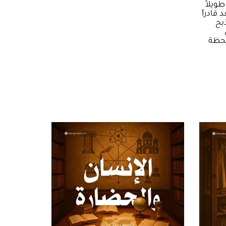
ويلاً
قادراً
بح
لحظة