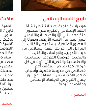
تاريخ الفقه الإسلامي
ماكيت 
هو دراسة علمية رصينة تتناول نشأة
الفقه الإسلامي وتطوره عبر العصور
كايرو"، 
منذ عهد النبي ﷺ والصحابة والتابعين،
لفنون ا
مرورًا بمدارس الأئمة الأربعة، وصولًا إلى
ماكيت م
العصور المتأخرة. يستعرض الكتاب
المراحل التي مر بها الفقه الإسلامي من
"العاصمة
حيث التدوين، والاجتهاد، والتقليد،
هذا الحدث
والتجديد، موضحًا الظروف السياسية
والاجتماعية والفكرية التي أثرت في كل
محدد في
مرحلة. كما يعرض المؤلف أهم
تنهض ش
خصائص كل مدرسة فقهية، وأسباب
المستقل:
ظهور الاختلاف بين الفقهاء، مع إبراز
ماكيتات
جمال التنوع في الاجتهاد الإسلامي
منذ طفول
ومقاصده الرحبة.
الوثائقي
سنتين ب
بسبب في
استمع
استمع