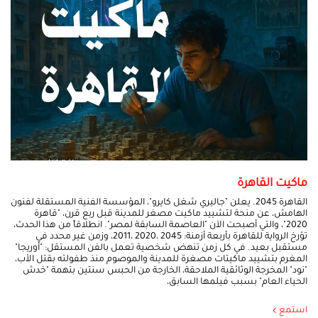
ماكيت القاهرة
القاهرة 2045. يعلن "جاليري شغل كايرو"، المؤسسة الفنية المستقلة لفنون
الهامش، عن منحة لتشييد ماكيت مصغر للمدينة قبل ربع قرن، "قاهرة
2020"، والتي أصبحت الآن "العاصمة السابقة لمصر". انطلاقاً من هذا الحدث،
تؤرخ الرواية للقاهرة بأربعة أزمنة: 2045 ،2020 ،2011، وزمن غير محدد في
مستقبل بعيد. في كل زمن تنهض شخصية تعمل بالفن المستقل: "أوريجا"
المغرم بتشييد ماكيتات مصغرة للمدينة والموصوم منذ طفولته بقتل الأب،
"نود" المخرجة الوثائقية الملاحقة، الخارجة من الحبس سنتين بتهمة "خدش
الحياء العام" بسبب فيلمها السابق،
استمع