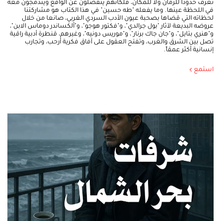
تعرف حدودا للزمان ولا للمكان، فلكأنهم ينفصلون عن الواقع ويندمجون معه
في اللحظة عينها. وما يفعله "طه حسين" في هذا الكتاب هو مشاركتنا
لحظاته التي قضاها بصحبة عيون الأدب السردي الغربي، صانعا من خلال
عروضه البديعة لآثار "بول جرالدي"، و"فكتور هوجو"، و"ألكساندر دوماس الابن"،
و"هنري بتايل"، و"جان جاك برنار"، و"موريس دونيه"، وغيرهم، قنطرة أدبية راقية
تصل بين الشرق والغرب، وتفتح العقول على آفاق فكرية أرحب، وتجارب
إنسانية أكثر عمقاً.
استمع