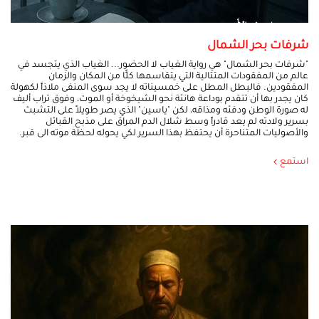
شرفات بحر الشمال
"شرفات بحر الشمال" هي رواية الغياب لا الحضور... الغياب الذي يتجسد في
عالم من المفقودات المتتالية التي يتقاسمها كلًّا من المكان والزمان
المفقودين. فالبطل المطل على خمسيناته لا يجد سوى المنفى ملاذاً لكهولة
كان يجدر بها أن تتقدم بوداعة هانئة نحو الشيخوخة أو الموت، وفوق تراب أليف
له صورة الوطن ودفئه ومذاقه، لكن "ياسين" الذي يصر طويلاً على التشبث
بسرير ولادته لم يعد قادراً وسط شلال الدم المراق على مذبح القبائل
والأصوليات المتناحرة أن يحتفظ بهذا السرير لكي يحوله لحظة موته الى قبر.
استمع