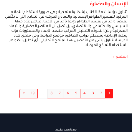
الإنسان والحضارة
تتناول دراسات هذا الكتاب إشكالية منهجية وهى ضرورة استخدام النماذج
المركبة لتفسير الظواهر الإنسانية والنماذج المركبة هى النماذج التى لا تكتفي
بعنصر واحد في تفسير الظواهر وإنما تأخذ في الاعتبار عناصر عدة منها
السياسي والاجتماعي والاقتصادي، بل تصل إلى العناصر الحضارية والأبعاد
المعرفية ولأن النموذج التحليلي المركب متعدد الأبعاد والمستويات فإنه
يمكنه الإحاطة بمعظم جوانب الظاهرة موضع الدراسة وفي ملحق هذه
الدراسة نتناول بشئ من التفصيل هذا المنهج التحليلي ، أى تحليل الظواهر
باستخدام النماذج المركبة.
استمع
»
19
...
8
7
6
5
4
3
2
1
بودكاست ريكورد