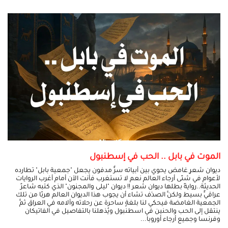
الموت في بابل .. الحب في إسطنبول
ديوان شعرٍ غامض يحوي بين أبياته سرٌّ مدفون يجعل "جمعية بابل" تطارده
لأعوام في شتّى أرجاء العالم نعم لا تستغرب فأنت الآن أمام أغرب الروايات
الحديثة..روايةٌ بطلها ديوان شعر !! ديوان "ليلى والمجنون" الذي كتبه شاعرٌ
عراقيٌّ بسيط ولكنَّ الصدَف تشاء أن يجوب هذا الديوان العالم هربًا من تلك
الجمعية الغامضة فيحكي لنا بلغةٍ ساحرة عن رحلاته وآلامه في العراق ثمَّ
ينتقل إلى الحب والحنين في اسطنبول ويُذهلنا بالتفاصيل في الفاتيكان
وفرنسا وجميع أرجاء أوروبا...