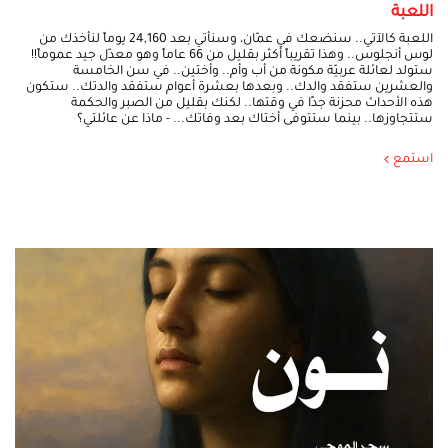
اللعبة
اللعبة كالآتي.. سنضعك في عمّان، وسنأتي بعد 24,160 يوماً لنأخذك من
لوس أنجلوس.. وهذا تقريباً أكثر بقليل من 66 عاماً وهو معدّل جيد عموماً!!
ستولد لعائلة عربيّة مكونة من أب وأم.. وأختين.. في سن الخامسة
والعشرين ستفقد والدك.. وبعدها بعشرة أعوام ستفقد والدتك.. ستكون
هذه الأحداث محزنة جدًا في وقتها.. لكنك بقليل من الصبر والحكمة
ستتجاوزها.. بينما ستتوفى أختاك بعد وفاتك... - ماذا عن عائلتي؟
استمع