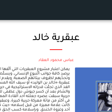
عبقرية خالد
عباس محمود العقاد
يمكن اعتبار مشروع العبقريات التي ألَّفها 
يرصد كافة جوانب النبوغ الإنساني، ويسلِّ
وتحدِّيهم لظروف بيئاتهم الصعبة. ويقدم ا
عبقرية «خالد بن الوليد» أو سيف الله الم
الفذ الذي تجلَّت قدراته الاستراتيجية في حرو
والشام بعد أن كسر جيوش دول عظمى للف
حربية سبقت عصره جعلته أحد القادة المميز
في أكثر من مِائة معركة حربية كبيرة، وعبق
كانت علامة مميزة من قبل إسلامه؛ حيث كان
أحد وغزوة الخندق. وبإسلامه كسب الحق 