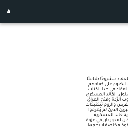
العقاد مشروعًا شاملًا
ط الضوء على كفاحهم
لعقاد في هذا الكتاب
سلول؛ القائد العسكري
ب الرِّدة وفتح العراق
رس والروم بتكتيكات
ين الذين لم يُهزموا
رية خالد العسكرية
 له دور بارز في غزوة
قوة مخلصة لا يهمها