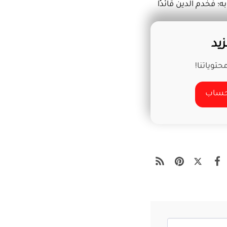
فخدم الدين قائدًا
يد
توياتنا!
 حساب