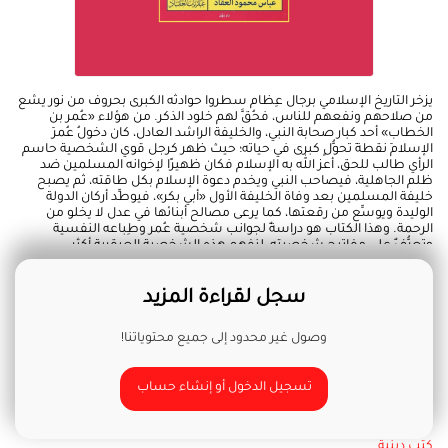
يزخر التاريخ الإسلامي برجال عِظام سطروا حوادثه الكبرى بحروف من نور يشع
من صلاحهم ونفعهم للناس، فحُقَّ لهم خلود الذكر. من هؤلاء «عُمر بن
الخطاب» أحد كبار صحابة النبي، والخليفة الراشد العادل، كان دخولُ عُمرَ
الإسلامَ نقطةَ تحوُّلٍ كبرى في حياته؛ حيث ظهر كرجل قوي الشخصية حاسم
الرأي طالب للحق، أعز الله به الإسلام فكان ظهيرًا لإخوانه المسلمين ضد
ظلم الجاهلية، فيصاحب النبي ويخدم دعوة الإسلام بكل طاقته، ثم يصبح
خليفة المسلمين بعد وفاة الخليفة الأول «أبي بكر»، فيوطِّد أركان الدولة
الوليدة ويوسِّع من رقعتها، كما يرعى مصالح أبنائها في عدل لا يخلو من
الرحمة. وهذا الكتاب هو دراسةٌ لجوانب شخصية عُمر وطِباعه النفسية
وتعرُّفٌ على مفاتيح شخصيته، لنفهم هذه الشخصية العبقرية أكثر.
سجل لقراءة المزيد
وصول غير محدود إلى جميع محتوياتنا!
تسجيل الدخول أو إنشاء حساب
كتب دينية