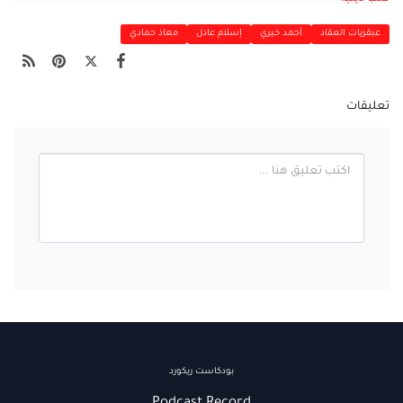
عبقريات العقاد
أحمد خيري
إسلام عادل
معاذ حمادي
تعليقات
بودكاست ريكورد