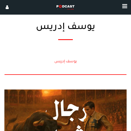
يوسف إدريس
يوسف إدريس