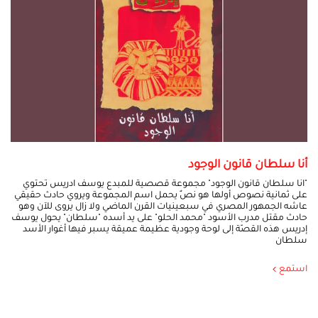
أنا سلطان قانون الوجود
"انا سلطان قانون الوجود" مجموعة قصصية للمبدع يوسف ادريس تحتوي
على ثمانية نصوص أولها هو نصٌ يحمل اسم المجموعة ويروي حادث حقيقي
عاشه الجمهور المصري في سبعينيات القرن الماضي ولا زال يروى للآن وهو
حادث مقتل مدرب الأسود "محمد الحلو" على يد أسده "سلطان" يحول يوسف
إدريس هذه القصّة إلى لوحة وجودية عظيمة عميقة يسبر فيها أغوار الأسد
سلطان
استمع