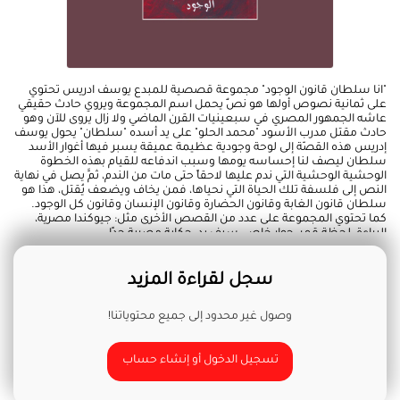
"انا سلطان قانون الوجود" مجموعة قصصية للمبدع يوسف ادريس تحتوي
على ثمانية نصوص أولها هو نصٌ يحمل اسم المجموعة ويروي حادث حقيقي
عاشه الجمهور المصري في سبعينيات القرن الماضي ولا زال يروى للآن وهو
حادث مقتل مدرب الأسود "محمد الحلو" على يد أسده "سلطان" يحول يوسف
إدريس هذه القصّة إلى لوحة وجودية عظيمة عميقة يسبر فيها أغوار الأسد
سلطان ليصف لنا إحساسه يومها وسبب اندفاعه للقيام بهذه الخطوة
الوحشية الوحشية التي ندم عليها لاحقاً حتى مات من الندم، ثمَّ يصل في نهاية
النص إلى فلسفة تلك الحياة التي نحياها، فمن يخاف ويضعف يُقتل، هذا هو
سلطان قانون الغابة وقانون الحضارة وقانون الإنسان وقانون كل الوجود.
كما تحتوي المجموعة على عدد من القصص الأخرى مثل: جيوكندا مصرية،
البراءة، لحظة قمر، حوار خاص، سيف يد، حكاية مصرية جدًا.
سجل لقراءة المزيد
وصول غير محدود إلى جميع محتوياتنا!
تسجيل الدخول أو إنشاء حساب