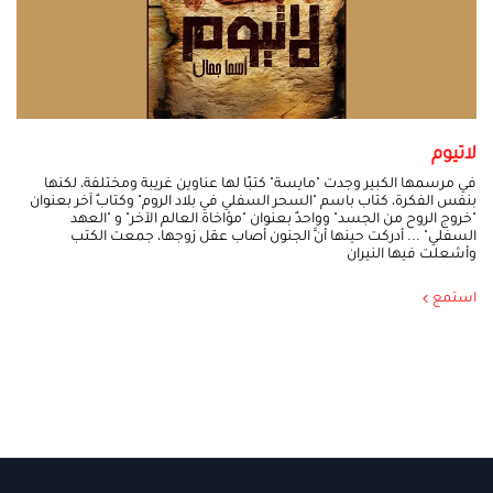
لاتيوم
في مرسمها الكبير وجدت "مايسة" كتبًا لها عناوين غريبة ومختلفة، لكنها
بنفس الفكرة، كتاب باسم "السحر السفلي في بلاد الروم" وكتابٌ آخر بعنوان
"خروج الروح من الجسد" وواحدٌ بعنوان "مؤاخاة العالم الآخر" و "العهد
السفلي" ... أدركت حينها أنَّ الجنون أصاب عقل زوجها، جمعت الكتب
وأشعلت فيها النيران
استمع