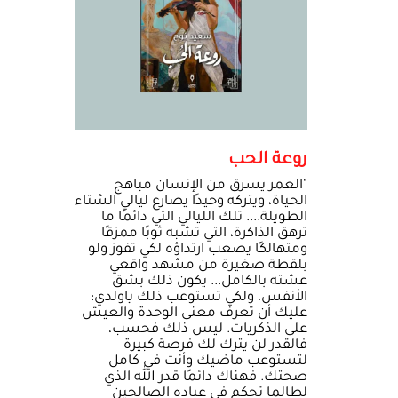
روعة الحب
"العمر يسرق من الإنسان مباهج
الحياة، ويتركه وحيدًا يصارع ليالي الشتاء
الطويلة.... تلك الليالي التي دائمًا ما
ترهق الذاكرة، التي تشبه ثوبًا ممزقًا
ومتهالكًا يصعب ارتداؤه لكي تفوز ولو
بلقطة صغيرة من مشهد واقعي
عشته بالكامل... يكون ذلك بشق
الأنفس، ولكي تستوعب ذلك ياولدي؛
عليك أن تعرف معنى الوحدة والعيش
على الذكريات. ليس ذلك فحسب،
فالقدر لن يترك لك فرصة كبيرة
لتستوعب ماضيك وأنت في كامل
صحتك. فهناك دائمًا قدر الله الذي
لطالما تحكم في عباده الصالحين