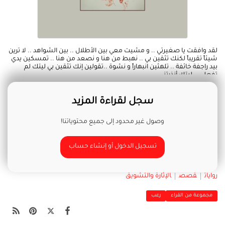
لقد وافقت يا صغيرتي .. و مشيت معي بين الأطلال .. بين الشواهد .. لا ترين
شيئاً تقريباً لكنك تثقين بي .. نهبط من هنا و نصعد من هنا .. تمسكين يدي
بيد راجفة خائفة .. تلهثين انبهاراً و نشوة ..تقولين إنك تثقين بي ليتك لم
تفعلي .. ليتك أنذرتني..
سجل لقراءة المزيد
وصول غير محدود إلى جميع محتوياتنا!
تسجيل الدخول أو إنشاء حساب
روايات
قصص
الإثارة والتشويق
مجموعة من القراء
رعب