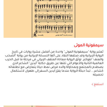
سيمفونية الموتى
تُعتبر رواية "سيمفونية الموتى" واحدة من أفضل عشرة روايات في تاريخ
الرواية الإيرانية وقد صنّفها النقاد على أنّها النسخة الإيرانية من رواية "الصخب
والعنف" لفوكنر. توثّق الرواية معاناة المثقف الإيراني في مرحلة ما قبل الحرب
العالمية الثانية والأعوام التي تلتها عن طريق حكاية "آيدين" الشاعر الذي
يصطدم بالمجتمع وبمحاولة والده فرض نمط حياة يتعارض مع تطلعاته
كشاعر... تبدأ حبكة الرواية عندما يقرّر آيدين السفر إلى طهران لاستكمال
تحصيله
استمع