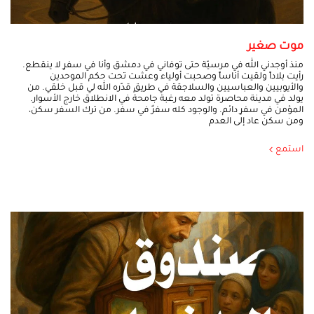
موت صغير
منذ أوجدني الله في مرسيّة حتى توفاني في دمشق وأنا في سفرٍ لا ينقطع.
رأيت بلاداً ولقيت أناساً وصحبت أولياء وعشت تحت حكم الموحدين
والأيوبيين والعباسيين والسلاجقة في طريقٍ قدّره الله لي قبل خلقي. من
يولد في مدينة محاصرة تولد معه رغبة جامحة في الانطلاق خارج الأسوار.
المؤمن في سفرٍ دائم. والوجود كله سفرٌ في سفر. من ترك السفر سكن،
ومن سكن عاد إلى العدم
استمع