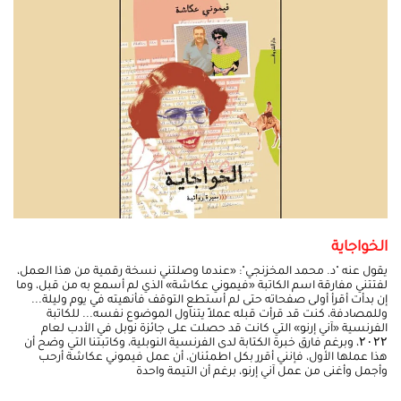
الخواجاية
يقول عنه "د. محمد المخزنجي": «عندما وصلتني نسخة رقمية من هذا العمل،
لفتتني مفارقة اسم الكاتبة «فيموني عكاشة» الذي لم أسمع به من قبل، وما
إن بدأت أقرأ أولى صفحاته حتى لم أستطع التوقف فأنهيته في يوم وليلة...
وللمصادفة، كنت قد قرأت قبله عملاً يتناول الموضوع نفسه... للكاتبة
الفرنسية «آني إرنو» التي كانت قد حصلت على جائزة نوبل في الأدب لعام
۲۰۲۲، وبرغم فارق خبرة الكتابة لدى الفرنسية النوبلية، وكاتبتنا التي وضح أن
هذا عملها الأول، فإنني أقرر بكل اطمئنان، أن عمل فيموني عكاشة أرحب
وأجمل وأغنى من عمل آني إرنو، برغم أن التيمة واحدة