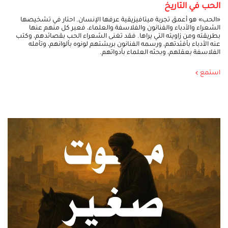
الحب في التاريخ
«الحب» هو أعمق تجربة ميتافيزيقية عرفها الإنسان. احتار في تشخيصها
الشعراء والأدباء والفنانون والفلاسفة والعلماء، فعبر كل منهم عنها
بطريقته ومن زاويته التي يراها. فقد تغنى الشعراء الحب بقصائدهم، وكتب
عنه الأدباء بأفئدتهم، ورسمه الفنانون بريشتهم لونوه بألوانهم، وتأمله
الفلاسفة بعقلهم، وبحثه العلماء بأدواتهم.
استمع