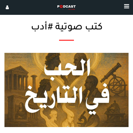
كتب صوتية #أدب