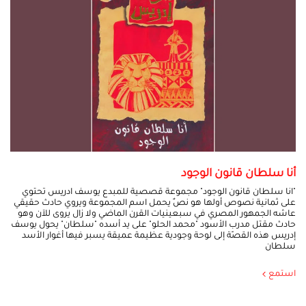
أنا سلطان قانون الوجود
"انا سلطان قانون الوجود" مجموعة قصصية للمبدع يوسف ادريس تحتوي
على ثمانية نصوص أولها هو نصٌ يحمل اسم المجموعة ويروي حادث حقيقي
عاشه الجمهور المصري في سبعينيات القرن الماضي ولا زال يروى للآن وهو
حادث مقتل مدرب الأسود "محمد الحلو" على يد أسده "سلطان" يحول يوسف
إدريس هذه القصّة إلى لوحة وجودية عظيمة عميقة يسبر فيها أغوار الأسد
سلطان
استمع