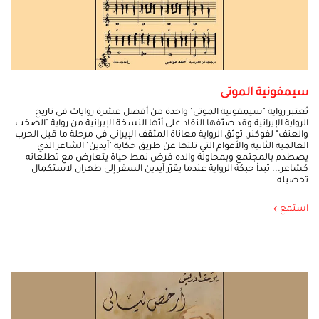
سيمفونية الموتى
تُعتبر رواية "سيمفونية الموتى" واحدة من أفضل عشرة روايات في تاريخ
الرواية الإيرانية وقد صنّفها النقاد على أنّها النسخة الإيرانية من رواية "الصخب
والعنف" لفوكنر. توثّق الرواية معاناة المثقف الإيراني في مرحلة ما قبل الحرب
العالمية الثانية والأعوام التي تلتها عن طريق حكاية "آيدين" الشاعر الذي
يصطدم بالمجتمع وبمحاولة والده فرض نمط حياة يتعارض مع تطلعاته
كشاعر... تبدأ حبكة الرواية عندما يقرّر آيدين السفر إلى طهران لاستكمال
تحصيله
استمع