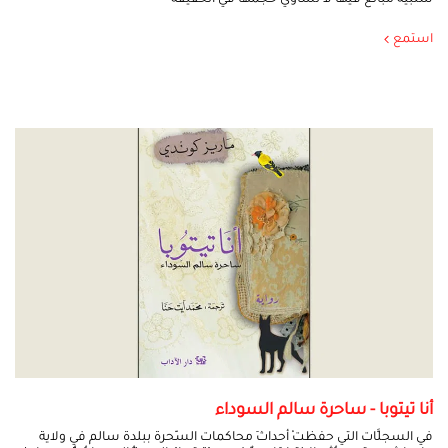
سلبية مبالغ فيها لا تساوي حجمها في الحقيقة
استمع
أنا تيتوبا - ساحرة سالم السوداء
في السجلَّات التي حفظتْ أحداثَ محاكمات السّحرة ببلدة سالم في ولاية