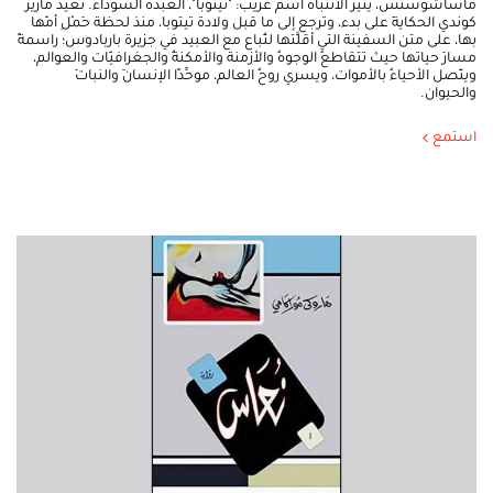
ماساشوستس، يُثير الانتباهَ اسمٌ غريب: "تيتوبا"، العبدةُ السوداءُ. تُعيد ماريز
كوندي الحكايةَ على بدء، وترجع إلى ما قبل ولادة تيتوبا، منذ لحظة حَمْلِ أمّها
بها، على متن السفينة التي أقلَّتها لتُباع مع العبيد في جزيرة باربادوس؛ راسمةً
مسارَ حياتها حيث تتقاطعُ الوجوهُ والأزمنة والأمكنةُ والجغرافيّات والعوالم،
ويتّصل الأحياءُ بالأموات، ويسري روحُ العالم، موحِّدًا الإنسانَ والنباتَ
والحيوان.
استمع