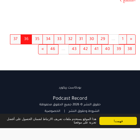
استمع
37
36
35
34
33
32
31
30
29
...
1
«
»
46
...
43
42
41
40
39
38
بودكاست ريكورد
Podcast Record
حقوق النشر © 2026 جميع الحقوق محفوظة
الشروط وحقوق النشر
|
الخصوصية
هذا الموقع يستخدم ملفات تعريف الارتباط لضمان الحصول على أفضل
فهمت!
تجربة على موقعنا