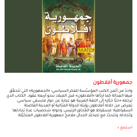
جمهورية أفلاطون
واحدٌ من أثمن الكتب المؤسِّسة للفكر السياسي؛ «الجمهورية» التي تتحقَّق
فيها العدالة كما ارتآها «أفلاطون» قبل الميلاد بنحو أربعة عقود. الكتاب الذي
ترجَمَه «حنَّا خبَّاز» إلى اللغة العربية هو عبارة عن حوار فلسفي سياسي،
يَعرض من خلاله أفلاطون رؤيتَه للدولة المثالية أو المدينة الفاضلة
السقراطية؛ فسقراط هو المُحاوِر الرئيس، وحوله شخصيات عدة يُجادلها
وتُجادله، وتتحدَّد مع تصاعُد الجدال ملامحُ جمهورية أفلاطون المتخَيَّلة.
استمع