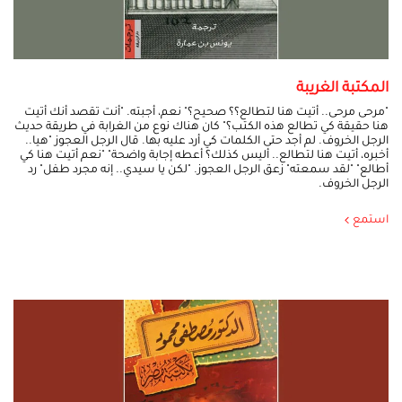
المكتبة الغريبة
"مرحى مرحى.. أتيت هنا لتطالع؟؟ صحيح؟" نعم، أجبته. "أنت تقصد أنك أتيت
هنا حقيقة كي تطالع هذه الكتب؟" كان هناك نوع من الغرابة في طريقة حديث
الرجل الخروف. لم أجد حتى الكلمات كي أرد عليه بها. قال الرجل العجوز "هيا..
أخبره، أتيت هنا لتطالع.. أليس كذلك؟ أعطه إجابة واضحة" "نعم أتيت هنا كي
أطالع" "لقد سمعته" زعق الرجل العجوز. "لكن يا سيدي.. إنه مجرد طفل" رد
الرجل الخروف.
استمع