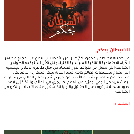
الشيطان يحكم
في جعبته مصطفى محمود كمٌ هائل من الأفكار التي تتوزع على جميع مظاهر
الحياة الاجتماعية الثقافية السياسية الفنية، وقل أكثر. تستوقفه الظواهر
الشائعة التي تحمل في طياتها بذور الفساد من مثل ظاهرة الأفلام الجنسية
التي تجتاح مجتمعات العالم كافة، مبيناً الغاية منها، منبهاً إلى تداعياتها.
ويتحدث عن مواضيع شتى وبالأحرى عن هموم شتى تجتاح العالم، في محاولة
لبعث مزيد من الوعي، ومزيد من الفهم لما يجري في العالم، وللنفاذ إلى أبعد
حدود ممكنة للوقوف على الحقائق والنوايا الكامنة وراء تلك الأحداث والظواهر
الشائعة.
استمع