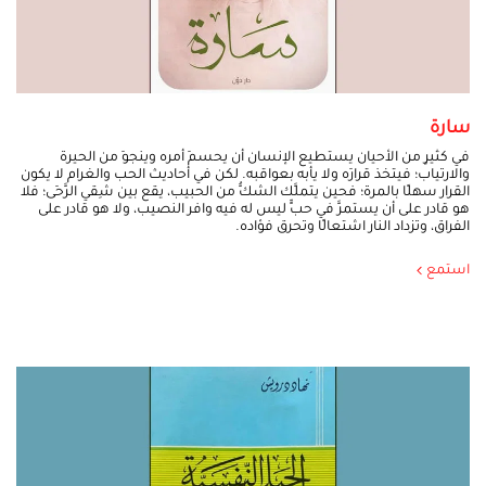
سارة
في كثيرٍ من الأحيان يستطيع الإنسان أن يحسمَ أمره وينجوَ من الحيرة
والارتياب؛ فيتخذ قرارَه ولا يأبه بعواقبه. لكن في أحاديث الحب والغرام لا يكون
القرار سهلًا بالمرة؛ فحين يتملَّك الشكُّ من الحبيب، يقع بين شِقي الرَّحَى؛ فلا
هو قادر على أن يستمرَّ في حبٍّ ليس له فيه وافر النصيب، ولا هو قادر على
الفراق، وتزداد النار اشتعالًا وتحرق فؤاده.
استمع