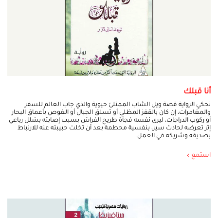
أنا قبلك
تحكي الرواية قصة ويل الشاب الممتلئ حيوية والذي جاب العالم للسفر
والمغامرات، إن كان بالقفز المظلي أو تسلق الجبال أو الغوص بأعماق البحار
أو ركوب الدراجات، ليرى نفسه فجأة طريح الفراش بسبب إصابته بشلل رباعي
إثر تعرضه لحادث سير، بنفسية محطمة بعد أن تخلت حبيبته عنه للارتباط
بصديقه وشريكه في العمل.
استمع