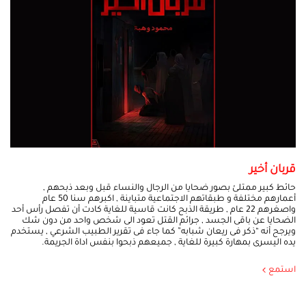
قربان أخير
حائط كبير ممتلئ بصور ضحايا من الرجال والنساء قبل وبعد ذبحهم ,
أعمارهم مختلفة و طبقاتهم الاجتماعية متباينة , اكبرهم سنا 50 عام
واصغرهم 22 عام , طريقة الذبح كانت قاسية للغاية كادت أن تفصل رأس أحد
الضحايا عن باقى الجسد , جرائم القتل تعود الى شخص واحد من دون شك
ويرجح أنه “ذكر فى ريعان شبابه” كما جاء فى تقرير الطبيب الشرعي , يستخدم
يده اليسرى بمهارة كبيرة للغاية , جميعهم ذبحوا بنفس اداة الجريمة.
استمع