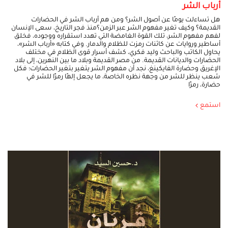
أرباب الشر
هل تساءلت يومًا عن أصول الشر؟ ومن هم أرباب الشر في الحضارات
القديمة؟ وكيف تغير مفهوم الشر عبر الزمن؟منذ فجر التاريخ، سعى الإنسان
لفهم مفهوم الشر، تلك القوة الغامضة التي تهدد استقراره ووجوده، فخلق
أساطير وروايات عن كائنات رمزت للظلام والدمار. وفي كتابه «أرباب الشر»،
يحاول الكاتب والباحث وليد فكري، كشف أسرار قوى الظلام في مختلف
الحضارات والديانات القديمة. من مصر القديمة وبلاد ما بين النهرين، إلى بلاد
الإغريق وحضارة الفايكينغ، نجد أن مفهوم الشر يتغير بتغير الحضارات؛ فكل
شعب ينظر للشر من وجهة نظره الخاصة، ما يجعل إلهًا رمزًا للشر في
حضارة، رمزًا
استمع