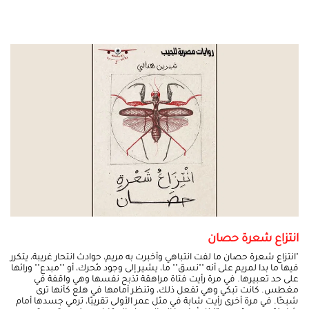
انتزاع شعرة حصان
"انتزاع شعرة حصان ما لفت انتباهي وأخبرت به مريم، حوادث انتحار غريبة، يتكرر
فيها ما بدا لمريم على أنه ""نسق"" ما، يشير إلى وجود مُحرك، أو ""مبدع"" ورائها
على حد تعبيرها. في مرة رأيت فتاة مراهقة تذبح نفسها وهي واقفة في
مغطس. كانت تبكي وهي تفعل ذلك، وتنظر أمامها في هلع كأنها ترى
شبحًا. في مرة أخرى رأيت شابة في مثل عمر الأولى تقريبًا، ترمي جسدها أمام