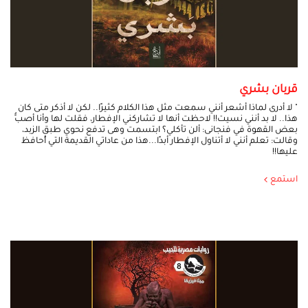
قربان بشري
" لا أدرى لماذا أشعر أنني سمعت مثل هذا الكلام كثيرًا.. لكن لا أذكر متى كان
هذا.. لا بد أنني نسيت!! لاحظت أنها لا تشاركني الإفطار، فقلت لها وأنا أصبُّ
بعض القهوة في فنجانى: ألن تأكلي؟ ابتسمت وهى تدفع نحوي طبق الزبد،
وقالت: تعلم أنني لا أتناول الإفطار أبدًا...هذا من عاداتي القديمة التي أُحافظ
عليها!!
استمع