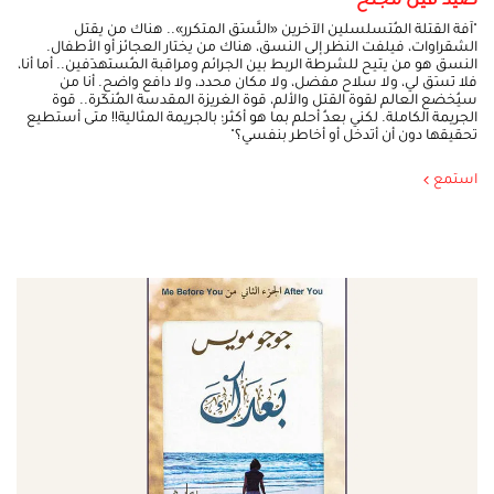
صيد فيل مجنح
"آفة القتلة المُتسلسلين الآخرين «النَّسَق المتكرر».. هناك من يقتل
الشقراوات، فيلفت النظر إلى النسق، هناك من يختار العجائز أو الأطفال.
النسق هو من يتيح للشرطة الربط بين الجرائم ومراقبة المُستهدَفين.. أما أنا،
فلا نَسَق لي، ولا سلاح مفضل، ولا مكان محدد، ولا دافع واضح. أنا من
سيُخضع العالم لقوة القتل والألم، قوة الغريزة المقدسة المُنكَرة.. قوة
الجريمة الكاملة. لكني بعدُ أحلم بما هو أكثر؛ بالجريمة المثالية!! متى أستطيع
تحقيقها دون أن أتدخل أو أخاطر بنفسي؟"
استمع