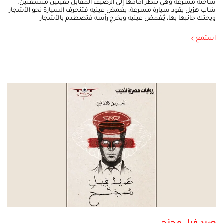
شاحنة مسرعة وهي تنظر أمامها إلى الرصيف المقابل بعينين متسعتين.
شاب هزيل يقود سيارة مسرعة، يغمض عينيه فتنحرف السيارة نحو الأشجار
ويحتك جانبها بها، يُغمض عينيه ويخرج رأسه فتصطدم بالأشجار
استمع