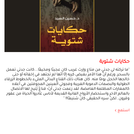
حكايات شتوية
"ما تركته لي جدتي من متاع وإرث غريب كان عجيبًا ومخيفًا...كانت جدتي تعمل
بالسحر، ورغم أنَّ هذا الأمر بغيض كريه إلّا أنّها لم تجتهد في إخفائه أو حتى
خالجها الخجل يومًا منه. كان هناك ذلك القناع البدائي المليء بالخطوط الزرقاء
الطولية والبصمات الدموية الغريبة وفجوتي العينين المجوفتين في أعلاه
كالمغارات المظلمة الغامضة، لقد زعمت جدتي أنّ÷ قناعٌ يُتيح لها الاتصال
بالعالم الآخر واستحضار الأرواح الفانية القديمة لأناس غادروا الحياة من عقودٍ
وقرون..لكنَّ سره الحقيقي كان شنيعًا!! "
استمع