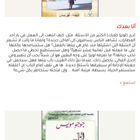
أنا بعدك
لدى (لويزا كلارك) الكثير من الأسئلة. مثل: كيف انتهت إلى العمل في بار أحد
المطارات، تشاهد الناس يسافرون إلى أماكن جديدة؟ ولماذا ما زالت لا تشعر
أن الشقة التي اشترتها منذ عام هي بيتها بالفعل؟ هل ستسامحها عائلتها
على ما فعلته قبل ثمانية عشر شهراً؟ وهل ستستطيع تخطي ما حصل
لحب حياتها؟! ما تعرفه لويزا على وجه اليقين هو أن شيئاً يجب أن يتغير،وفي
إحدى الليالي، يحصل ذلك، عندما دقَّ ذلك الغريب باب بيتها فهل سيحمل في
جعبته الإجابة أم سيغرقها بأسئلةٍ جديدة. ها هي تقف أمام الباب؛ إن أغلقته
ستستمر الحياة: بسيطة، مرتبة، آمنة....وإن فتحته ستخاطر بكل شيء!!
استمع