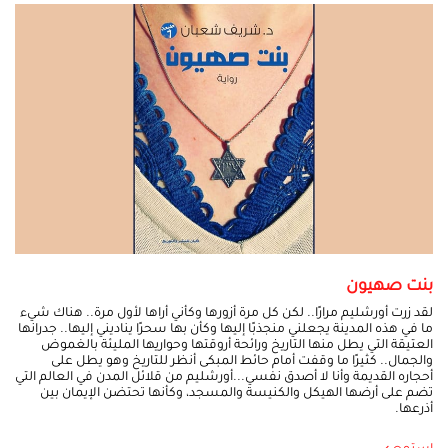
بنت صهيون
لقد زرت أورشليم مرارًا.. لكن كل مرة أزورها وكأني أراها لأول مرة.. هناك شيء
ما في هذه المدينة يجعلني منجذبًا إليها وكأن بها سحرًا يناديني إليها.. جدرانها
العتيقة التي يطل منها التاريخ ورائحة أروقتها وحواريها المليئة بالغموض
والجمال.. كثيرًا ما وقفت أمام حائط المبكى أنظر للتاريخ وهو يطل على
أحجاره القديمة وأنا لا أصدق نفسي...أورشليم من قلائل المدن في العالم التي
تضم على أرضها الهيكل والكنيسة والمسجد، وكأنها تحتضن الإيمان بين
أذرعها.