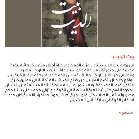
بيت الديب
في رواية بيت الديب يتناول عزت القمحاوي حياة أجيال متعددة لعائلة ريفية
مصرية على مدى أكثر من مائة وخمسين عامًا، ليرصد التاريخ المصري
والعالمي من خلال تاريخ العائلة. يؤسس القمحاوي في هذه الرواية قرية بين
الواقع والخيال، تضم الهاربين من ظلم الضرائب العثمانية في مفترق طرق
يلتقون فيه بالمصادفة، ويعيشون على المساواة التامة مستمتعين بنسيان
الحكومة لهم حتى تبدأ لعبة السلطة في القرية مع تولي محمد علي باشا حكم
مصر، وتستمر الأحداث حتى غزو العراق حيث يعود أحد أفراد الأسرة كان جده
قد غادر القرية في بداية القرن العشرين.
استمع