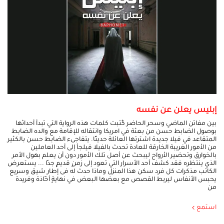
إبليس يعلن عن نفسه
بين مفاتن الماضي وسحر الحاضر كُتبت كلمات هذه الرواية التي تبدأ أحداثها
بوصول الضابط حسن من بعثة في امريكا وانتقاله للإقامة مع والده الضابط
المتقاعد في فيلا جديدة اشترتها العائلة حديثًا. يتفاجىء الضابط حسن بالكثير
من الأمور الغريبة الخارقة للعادة تحدث بالفيلا فيلجأ إلى أحد العاملين
بالخوارق وتحضير الأرواح ليبحث عن أصل تلك الأمور دون أن يعلم بهول الأمر
الذي ينتظره فقد كشف أحد الأسرار التي تعود إلى زمنٍ قديمٍ جدًا ... يستعرض
الكاتب مذكرات كل فرد سكن هذا المنزل وماذا حدث له فى إطار شيق وسريع
يحبس الأنفاس ليربط القصص مع بعضها البعض في نهايةٍ أخّاذة وفريدة
من
استمع