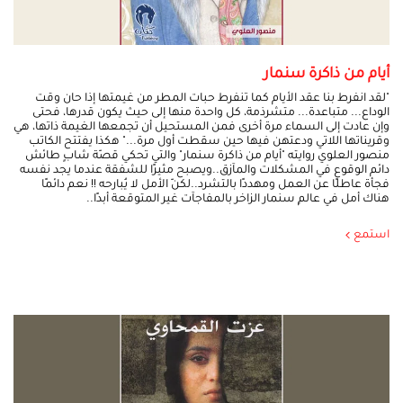
أيام من ذاكرة سنمار
"لقد انفرط بنا عقد الأيام كما تنفرط حبات المطر من غيمتها إذا حان وقت
الوداع... متباعدة... متشرذمة، كل واحدة منها إلى حيث يكون قدرها، فحتى
وإن عادت إلى السماء مرة أخرى فمن المستحيل أن تجمعها الغيمة ذاتها، هي
وقريناتها اللاتي ودعتهن فيها حين سقطت أول مرة..." هكذا يفتتح الكاتب
منصور العلوي روايته "أيام من ذاكرة سنمار" والتي تحكي قصّة شابٍ طائش
دائم الوقوع في المشكلات والمآزق..ويصبح مثيرًا للشفقة عندما يجد نفسه
فجأة عاطلًا عن العمل ومهددًا بالتشرد..لكنّ الأمل لا يُبارحه !! نعم دائمًا
هناك أمل في عالمِ سنمار الزاخر بالمفاجآت غير المتوقعة أبدًا..
استمع