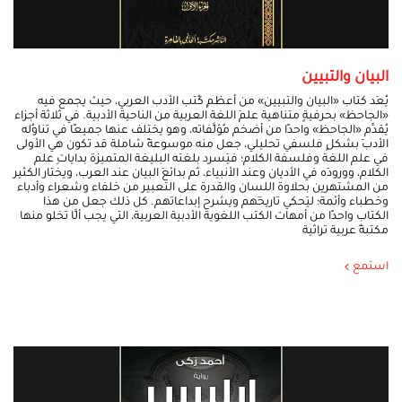
البيان والتبيين
يُعَد كتاب «البيان والتبيين» من أعظمِ كُتب الأدب العربي، حيث يجمع فيه
«الجاحظ» بحرفيةٍ متناهية علمَ اللغة العربية من الناحية الأدبية. في ثلاثة أجزاء
يُقدِّم «الجاحظ» واحدًا من أضخم مُؤلَّفاته، وهو يختلف عنها جميعًا في تناوُله
الأدبَ بشكلٍ فلسفي تحليلي، جعل منه موسوعةً شاملة قد تكون هي الأولى
في علم اللغة وفلسفة الكلام؛ فيَسرد بلغته البليغة المتميزة بداياتِ علم
الكلام، وورودَه في الأديان وعند الأنبياء، ثم بدائعَ البيان عند العرب، ويختار الكثير
من المشتهرين بحلاوة اللسان والقدرة على التعبير من خلفاء وشعراء وأدباء
وخطباء وأئمة؛ ليَحكي تاريخَهم ويشرح إبداعاتهم. كل ذلك جعل من هذا
الكتاب واحدًا من أمهات الكتب اللغوية الأدبية العربية، التي يجب ألَّا تخلو منها
مكتبةٌ عربية تراثية
استمع