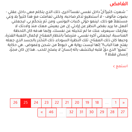
الغامض
" شعرت كثيراً أنَّ داخل نفسي نفساً أخرى، ذلك الذي يتكلم معي داخل عقلي -
بصوت مألوف - لا أستطيع تذكر صاحبه، ولكني تعاملت مع هذا كثيراً بلا وعي
مستغلاً هو ذلك، لينمو حولي كنبات البوتس، ومن ثم يتحكم بي، ليجعلني
أفعل ما يريد بغض النظر عن إرادتي، إن من يعيش معك منذ ولادتك لا
يفارقك سيعرف عنك ما لم تتخيله عن نفسك، وإنما هدفه كان اللحظة
المناسبة، ليجعلني أكره نفسي، متربصاً بانتظار المفتاح لإكمال اللعبة القذرة،
وحبها كان ذلك المفتاح، تلك النظرة السوداء، ذلك التخذر بالجسد الذي جعله
يفتح هذا الباب!!" إنّها ليست رواية هي خيوطٌ من شجن وغموض..هي حكاية
"عمرو" الذي دقَّ قلبه ليكتشف بانّه إنسانٌ لا يصلح للحب..هذا إن كان مجرَّد
إنسانٍ فقط !!
استمع
26
25
24
23
22
21
20
19
18
...
1
«
»
46
...
32
31
30
29
28
27