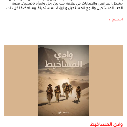
يشكل العراقيل والعذابات في علاقة حب بين رجل وامرأة ناضجين. قصة
الحب المستحيل والبوح المستحيل والإرادة المستحيلة, ومناهضة لكل ذلك
استمع
وادي المساخيط