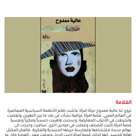
الغلامة
تروي لنا عالية ممدوح حياة امرأة عاشت ظلم الأنظمة السياسية المعاصرة
في العالم العربي. قصة امرأة عراقية نشأت في بلاد ما بين النهرين, وتعلمت
وانخرطت في الأحزاب المعارضة, وسجنت واهينت جسدياً وفكرياً ونفسياً.
قصة امرأة كتبت للصحف وعملت في ميادين أخرى. سافرت وخرجت الى
عوالم جديدة لاكتشافها وممارسة حريتها الجسدية والفكرية. فالفكر المكبّل
إهانة للجسد. انها كذلك قصة امرأة احبت الرجل وعرفت معنى الفرادة وكل ما