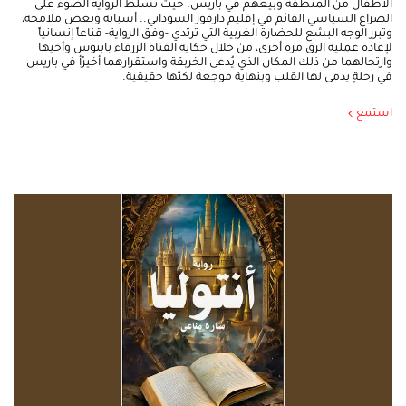
الأطفال من المنطقة وبيعهم في باريس. حيث تسلّط الرواية الضوء على
الصراع السياسي القائم في إقليم دارفور السوداني.. أسبابه وبعض ملامحه،
وتبرز الوجه البشع للحضارة الغربية التي ترتدي -وفق الرواية- قناعاً إنسانياً
لإعادة عملية الرق مرة أخرى، من خلال حكاية الفتاة الزرقاء بابنوس وأخيها
وارتحالهما من ذلك المكان الذي يُدعى الخربقة واستقرارهما أخيرًأ في باريس
في رحلةٍ يدمى لها القلب وبنهاية موجعة لكنّها حقيقية.
استمع